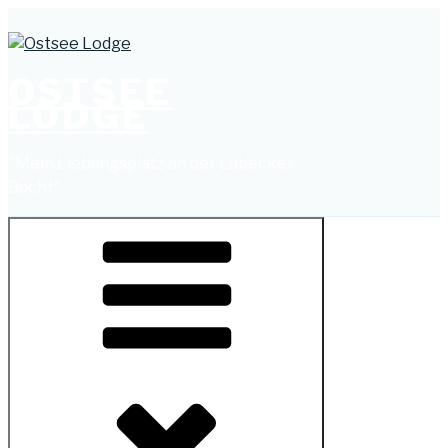
OSTSEE
LODGE
"Mein Lieblingsplatz an der Lübecker
Bucht"