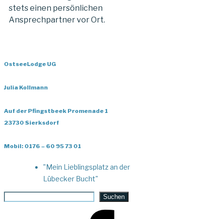
stets einen persönlichen
Ansprechpartner vor Ort.
OstseeLodge UG
Julia Kollmann
Auf der Pfingstbeek Promenade 1
23730 Sierksdorf
Mobil: 0176 – 60 95 73 01
"Mein Lieblingsplatz an der
Lübecker Bucht"
Suchen