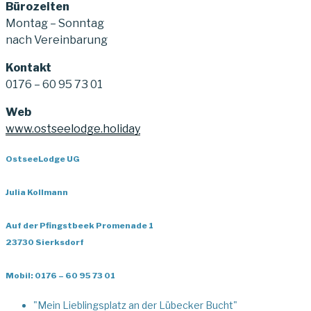
Bürozeiten
Montag – Sonntag
nach Vereinbarung
Kontakt
0176 – 60 95 73 01
Web
www.ostseelodge.holiday
OstseeLodge UG
Julia Kollmann
Auf der Pfingstbeek Promenade 1
23730 Sierksdorf
Mobil: 0176 – 60 95 73 01
"Mein Lieblingsplatz an der Lübecker Bucht"