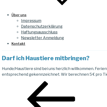
Über uns
Impressum
Datenschutzerklärung
Haftungsausschluss
Newsletter Anmeldung
Kontakt
Darf ich Haustiere mitbringen?
Hunde/Haustiere sind bei uns herzlich willkommen. Feri
entsprechend gekennzeichnet. Wir berechnen 5 € pro Ti
Beitragsnavigation
Vorheriger
Beitrag